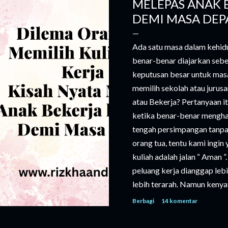
MELEPAS ANAK 
DEMI MASA DEP
Ada satu masa dalam kehidu
benar-benar diajarkan seb
keputusan besar untuk mas
memilih sekolah atau jurusa
atau Bekerja? Pertanyaan i
ketika benar-benar menghada
tengah persimpangan tanpa 
orang tua, tentu kami ingin
kuliah adalah jalan “ Aman 
peluang kerja dianggap lebi
lebih terarah. Namun kenyat
kuliah semakin tinggi. Buka
Berbagi
14 komentar
biaya hidup, buku, hingga k
membutuhkan perencanaan y