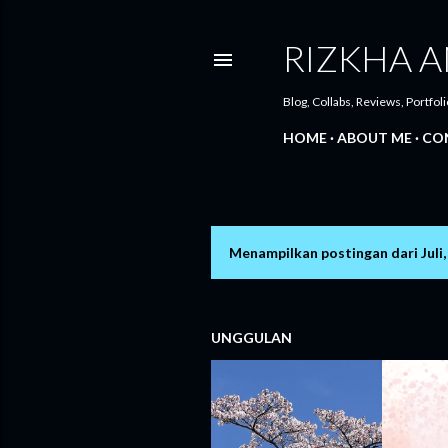
RIZKHA A
Blog, Collabs, Reviews, Portfoli
HOME
ABOUT ME
CO
Menampilkan postingan dari Juli,
P
o
s
UNGGULAN
t
i