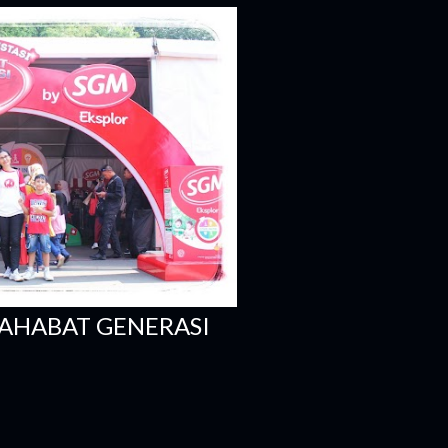
ang besar. Di sisi lain, ada suara
ara anak kami sendiri. Ia memiliki
ami sejak awal memiliki keinginan
SAHABAT GENERASI