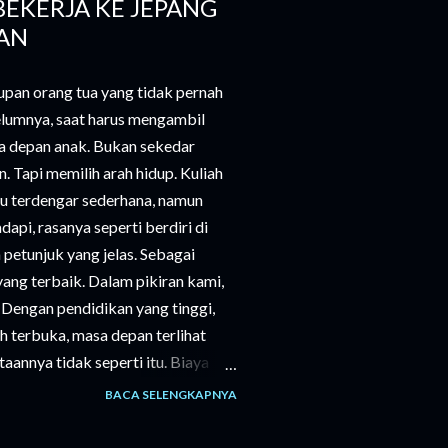
BEKERJA KE JEPANG
AN
pan orang tua yang tidak pernah
elumnya, saat harus mengambil
a depan anak. Bukan sekedar
n. Tapi memilih arah hidup. Kuliah
tu terdengar sederhana, namun
pi, rasanya seperti berdiri di
petunjuk yang jelas. Sebagai
 yang terbaik. Dalam pikiran kami,
”. Dengan pendidikan yang tinggi,
h terbuka, masa depan terlihat
aannya tidak seperti itu. Biaya
n hanya uang masuk, tapi juga
BACA SELENGKAPNYA
ebutuhan sehari-hari. Semua itu
ang matang, bahkan sering kali