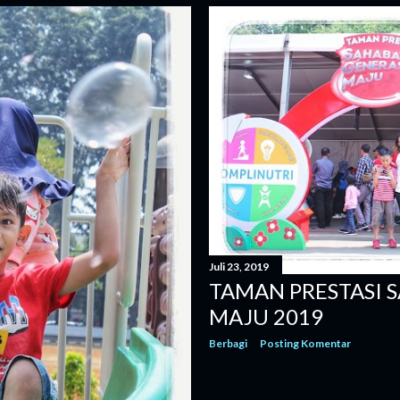
harus disertai pengorbanan y
yang tidak kalah penting, su
mimpi yang berbeda. Anak k
yang...
Juli 23, 2019
TAMAN PRESTASI 
MAJU 2019
Berbagi
Posting Komentar