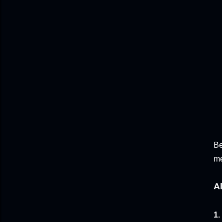
Be
me
A
1.