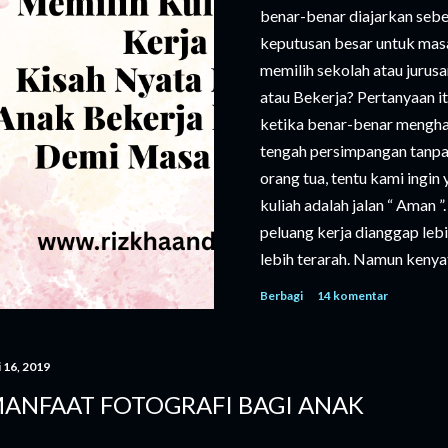
benar-benar diajarkan seb
keputusan besar untuk mas
memilih sekolah atau jurusa
atau Bekerja? Pertanyaan i
ketika benar-benar menghada
tengah persimpangan tanpa 
orang tua, tentu kami ingin
kuliah adalah jalan “ Aman 
peluang kerja dianggap lebi
lebih terarah. Namun kenyat
kuliah semakin tinggi. Buka
Berbagi
14 komentar
biaya hidup, buku, hingga k
membutuhkan perencanaan y
harus disertai pengorbanan y
i 16, 2019
yang tidak kalah penting, su
ANFAAT FOTOGRAFI BAGI ANAK
mimpi yang berbeda. Anak k
yang...