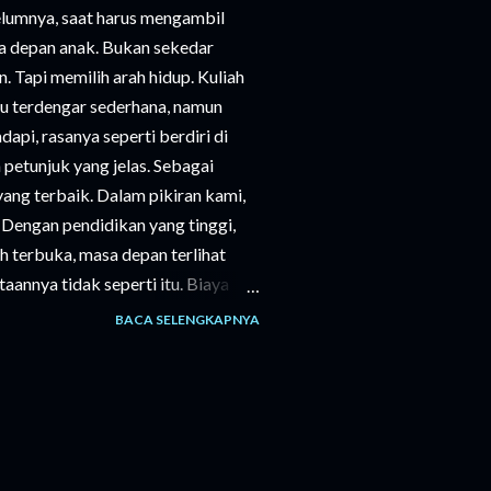
elumnya, saat harus mengambil
a depan anak. Bukan sekedar
n. Tapi memilih arah hidup. Kuliah
tu terdengar sederhana, namun
pi, rasanya seperti berdiri di
petunjuk yang jelas. Sebagai
 yang terbaik. Dalam pikiran kami,
”. Dengan pendidikan yang tinggi,
h terbuka, masa depan terlihat
aannya tidak seperti itu. Biaya
n hanya uang masuk, tapi juga
BACA SELENGKAPNYA
ebutuhan sehari-hari. Semua itu
ang matang, bahkan sering kali
ang besar. Di sisi lain, ada suara
ara anak kami sendiri. Ia memiliki
ami sejak awal memiliki keinginan