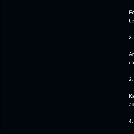
Fo
be
2.
An
da
3.
Ka
an
4.