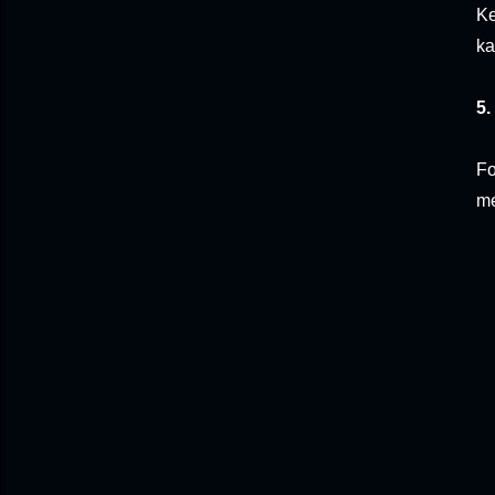
Ke
ka
5.
Fo
me