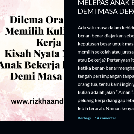
MELEPAS ANAK 
DEMI MASA DEP
Ada satu masa dalam kehidu
benar-benar diajarkan seb
keputusan besar untuk mas
memilih sekolah atau jurusa
atau Bekerja? Pertanyaan i
ketika benar-benar menghada
tengah persimpangan tanpa 
orang tua, tentu kami ingin
kuliah adalah jalan “ Aman 
peluang kerja dianggap lebi
lebih terarah. Namun kenyat
kuliah semakin tinggi. Buka
Berbagi
14 komentar
biaya hidup, buku, hingga k
membutuhkan perencanaan y