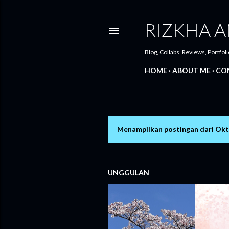
RIZKHA A
Blog, Collabs, Reviews, Portfoli
HOME
ABOUT ME
CO
Menampilkan postingan dari Okt
P
o
s
UNGGULAN
t
i