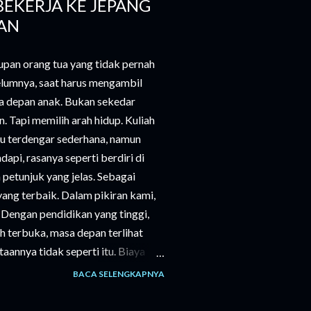
BEKERJA KE JEPANG
AN
pan orang tua yang tidak pernah
elumnya, saat harus mengambil
a depan anak. Bukan sekedar
n. Tapi memilih arah hidup. Kuliah
tu terdengar sederhana, namun
pi, rasanya seperti berdiri di
petunjuk yang jelas. Sebagai
 yang terbaik. Dalam pikiran kami,
”. Dengan pendidikan yang tinggi,
h terbuka, masa depan terlihat
aannya tidak seperti itu. Biaya
n hanya uang masuk, tapi juga
BACA SELENGKAPNYA
ebutuhan sehari-hari. Semua itu
ang matang, bahkan sering kali