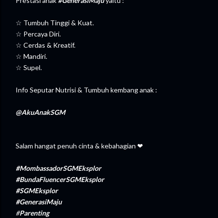
Prestasi anak
#
GenerasiMaju
yaitu :
☆ Tumbuh Tinggi & Kuat.
☆ Percaya Diri.
☆ Cerdas & Kreatif.
☆ Mandiri.
☆ Supel.
Info Seputar Nutrisi & Tumbuh kembang anak :
@
AkuAnakSGM
Salam hangat penuh cinta & kebahagian ❤
#
MombassadorSGMEksplor
#BundaFluencerSGMEksplor
#SGMEksplor
#GenerasiMaju
#
Parenting