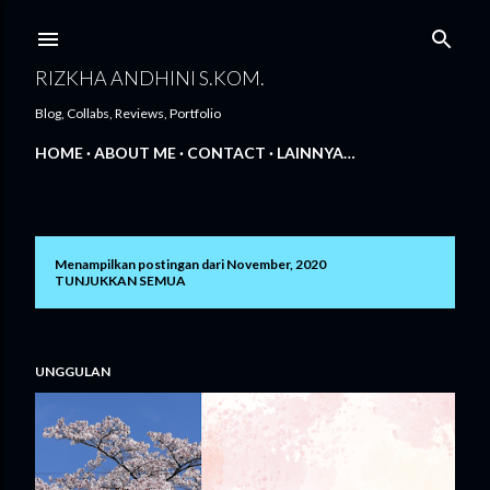
Langsung ke konten utama
RIZKHA ANDHINI S.KOM.
Blog, Collabs, Reviews, Portfolio
HOME
ABOUT ME
CONTACT
LAINNYA…
Menampilkan postingan dari November, 2020
P
TUNJUKKAN SEMUA
o
s
UNGGULAN
t
i
n