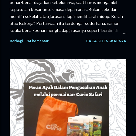
benar-benar diajarkan sebelumnya, saat harus mengambil
keputusan besar untuk masa depan anak. Bukan sekedar
memilih sekolah atau jurusan. Tapi memilih arah hidup. Kuliah
atau Bekerja? Pertanyaan itu terdengar sederhana, namun
ketika benar-benar menghadapi, rasanya seperti berdiri di
tengah persimpangan tanpa petunjuk yang jelas. Sebagai
Berbagi
14 komentar
BACA SELENGKAPNYA
orang tua, tentu kami ingin yang terbaik. Dalam pikiran kami,
kuliah adalah jalan “ Aman ”. Dengan pendidikan yang tinggi,
peluang kerja dianggap lebih terbuka, masa depan terlihat
lebih terarah. Namun kenyataannya tidak seperti itu. Biaya
kuliah semakin tinggi. Bukan hanya uang masuk, tapi juga
biaya hidup, buku, hingga kebutuhan sehari-hari. Semua itu
membutuhkan perencanaan yang matang, bahkan sering kali
harus disertai pengorbanan yang besar. Di sisi lain, ada suara
yang tidak kalah penting, suara anak kami sendiri. Ia memiliki
mimpi yang berbeda. Anak kami sejak awal memiliki keinginan
yang...