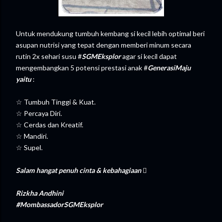
Untuk mendukung tumbuh kembang si kecil lebih optimal beri
asupan nutrisi yang tepat dengan memberi minum secara
rutin 2x sehari susu #
SGMEksplor
agar si kecil dapat
mengembangkan 5 potensi prestasi anak #
GenerasiMaju
yaitu
:
☆ Tumbuh Tinggi & Kuat.
☆ Percaya Diri.
☆ Cerdas dan Kreatif.
☆ Mandiri.
☆ Supel.
Salam
hangat
penuh
cinta
&
kebahagiaan

Rizkha
Andhini
#MombassadorSGMEksplor