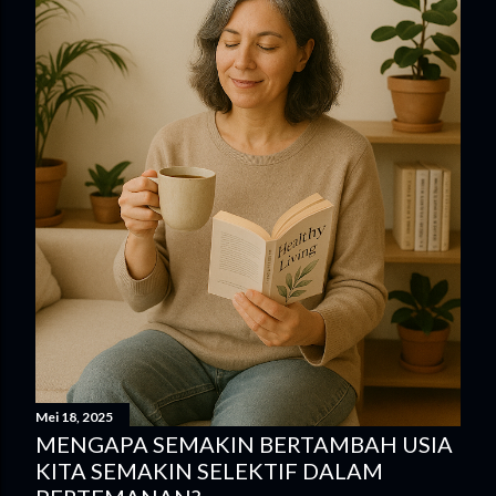
e
n
t
a
r
Mei 18, 2025
MENGAPA SEMAKIN BERTAMBAH USIA
KITA SEMAKIN SELEKTIF DALAM