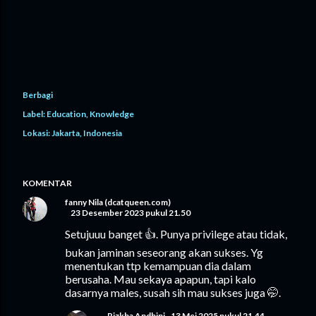
Berbagi
Label:
Education
Knowledge
Lokasi:
Jakarta, Indonesia
KOMENTAR
fanny Nila (dcatqueen.com)
23 Desember 2023 pukul 21.50
Setujuuu banget 👍. Punya privilege atau tidak,
bukan jaminan seseorang akan sukses. Yg
menentukan ttp kemampuan dia dalam
berusaha. Mau sekaya apapun, tapi kalo
dasarnya males, susah sih mau sukses juga 🤭.
Rizkha Andhini
13 Mei 2025 pukul 21.44