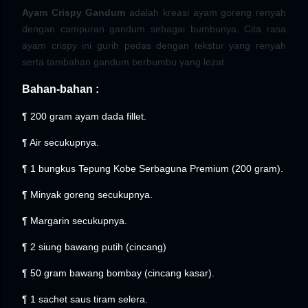
Ayam Crispy Gandum
adalah kreasi ayam goreng renyah
dengan campuran gandum sebagai bumbunya. Cita rasa
ayam crispy ini gurih pedas dengan tekstur yang renyah
serta tambahan gandum berbumbu yang lezat.
Bahan-bahan :
¶ 200 gram ayam dada fillet.
¶ Air secukupnya.
¶ 1 bungkus Tepung Kobe Serbaguna Premium (200 gram).
¶ Minyak goreng secukupnya.
¶ Margarin secukupnya.
¶ 2 siung bawang putih (cincang)
¶ 50 gram bawang bombay (cincang kasar).
¶ 1 sachet saus tiram selera.