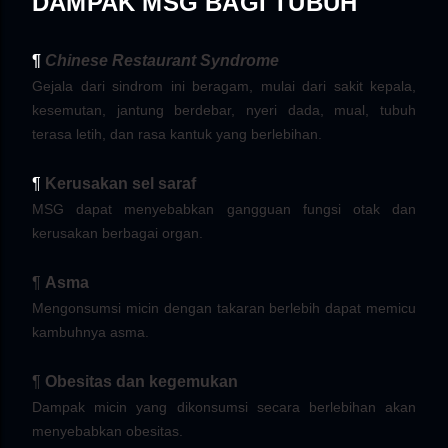
DAMPAK MSG BAGI TUBUH
¶
Chinese Restaurant Syndrome
Gejala dari sindrom ini beragam, mulai dari sakit kepala,
kesemutan, jantung berdebar, nyeri dada, mual, tubuh
terasa letih, dan rasa kantuk yang berlebihan.
¶
Kerusakan sel saraf
MSG dapat menyebabkan gangguan fungsi otak dan
kerusakan berbagai organ.
¶
Asma
Mengonsumsi micin dengan takaran berlebih dapat memicu
kambuhnya asma.
¶
Obesitas dan kegemukan
Dampak micin yang dikonsumsi secara berlebihan akan
menyebabkan obesitas.