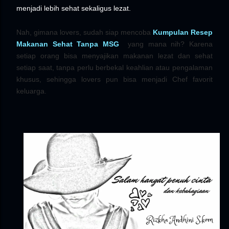
menjadi lebih sehat sekaligus lezat.
Nah, gimana lovers, sudah siap mencoba
Kumpulan Resep
Makanan Sehat Tanpa MSG
yang mana nih? Karena
setiap orang bisa menyajikan makanan lezat dan sehat
setiap saat, tanpa perlu berbekal keahlian atau pengalaman
khusus, sehingga lovers pun bisa menjadi Chef favorit
keluarga.