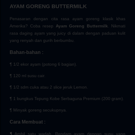
AYAM GORENG BUTTERMILK
Penasaran dengan cita rasa ayam goreng klasik khas
Amerika? Coba resep
Ayam Goreng Buttermilk
. Nikmati
rasa daging ayam yang juicy di dalam dengan paduan kulit
yang renyah dan gurih berbumbu.
Bahan-bahan :
¶ 1/2 ekor ayam (potong 6 bagian).
¶ 120 ml susu cair.
¶ 1/2 sdm cuka atau 2 slice jeruk Lemon.
¶ 1 bungkus Tepung Kobe Serbaguna Premium (200 gram).
¶ Minyak goreng secukupnya.
Cara Membuat :
¶
Ambil satu wadah. Rendam ayam dengan susu yang