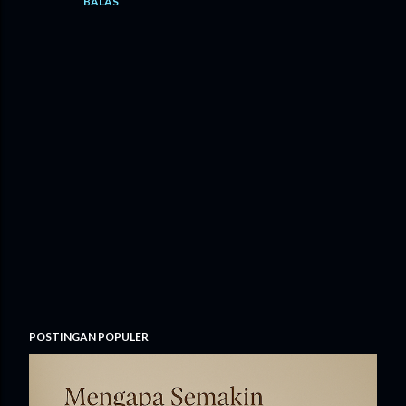
BALAS
P
POSTINGAN POPULER
o
s
t