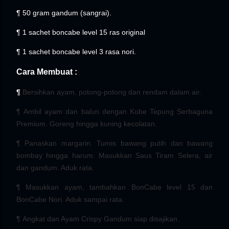
¶ 50 gram gandum (sangrai).
¶ 1 sachet boncabe level 15 ras original
¶ 1 sachet boncabe level 3 rasa nori.
Cara Membuat :
¶
Bersihkan ayam, potong-potong dan rendam dalam air.
¶
Ambil ayam dan baluri dengan Kobe Tepung Serbaguna
Premium. Goreng hingga kuning kecolatan.
¶
Panaskan margarin. Tumis bawang putih dan bawang
bombay hingga harum. Masukkan Saus Tiram Selera, air
dan gandum. Aduk rata.
¶
Masukkan ayam, tambahkan BonCabe level 15 dan
BonCabe Nori. Aduk sampai rata.
¶
Angkat dan Ayam Crispy Gandum siap disajikan.