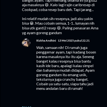
banget ayam. Tapi memang selama ini ya gitu2
aja masaknya 😄. Kalo lagi rajin caribresep di
Cookpad, coba resep baru deh. Tapi jarang...
Ini relatif mudah sih resepnya, jadi aku yakin
bisa 😁. Mau cobain semua, 1-1.. lumayan nih
bisa utk ganti2 resep 😄. Paling penasaran Ama
yg ayam goreng gandum
Rizkha Andhini
13 Mei 2025 pukul 22.21
Wah, samaan nih! Di rumah juga
penggemar ayam, tapi kadang bosen
karena masaknya itu-itu aja. Seneng
banget kalau resepnya bisa bantu
kasih ide baru, apalagi kalau simpel
dan bahannya mudah didapat. Ayam
goreng gandum itu emang unik,
teksturnya juga crunchy banget.
Cobain ya satu-satu, siapa tahu jadi
menu andalan baru di rumah!