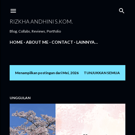
Langsung ke konten utama
RIZKHA ANDHINI S.KOM.
Blog, Collabs, Reviews, Portfolio
HOME
ABOUT ME
CONTACT
LAINNYA…
Menampilkan postingan dari Mei, 2026
TUNJUKKAN SEMUA
P
o
s
UNGGULAN
t
i
n