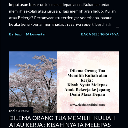
keputusan besar untuk masa depan anak. Bukan sekedar
memilih sekolah atau jurusan. Tapi memilih arah hidup. Kuliah
atau Bekerja? Pertanyaan itu terdengar sederhana, namun
ketika benar-benar menghadapi, rasanya seperti berdiri di
tengah persimpangan tanpa petunjuk yang jelas. Sebagai
Berbagi
14 komentar
BACA SELENGKAPNYA
orang tua, tentu kami ingin yang terbaik. Dalam pikiran kami,
kuliah adalah jalan “ Aman ”. Dengan pendidikan yang tinggi,
peluang kerja dianggap lebih terbuka, masa depan terlihat
lebih terarah. Namun kenyataannya tidak seperti itu. Biaya
kuliah semakin tinggi. Bukan hanya uang masuk, tapi juga
biaya hidup, buku, hingga kebutuhan sehari-hari. Semua itu
membutuhkan perencanaan yang matang, bahkan sering kali
harus disertai pengorbanan yang besar. Di sisi lain, ada suara
yang tidak kalah penting, suara anak kami sendiri. Ia memiliki
mimpi yang berbeda. Anak kami sejak awal memiliki keinginan
yang...
Mei 13, 2026
DILEMA ORANG TUA MEMILIH KULIAH
ATAU KERJA : KISAH NYATA MELEPAS