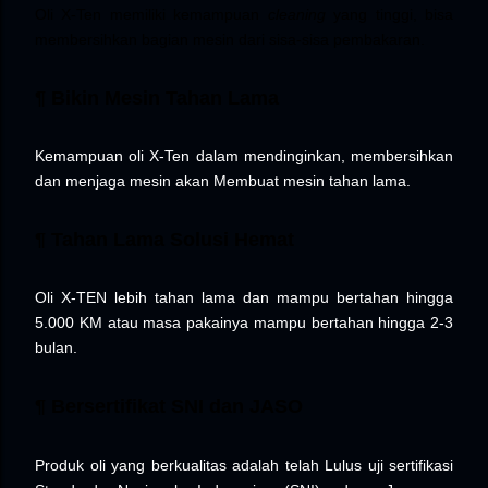
Oli X-Ten memiliki kemampuan
cleaning
yang tinggi, bisa
membersihkan bagian mesin dari sisa-sisa pembakaran.
¶ Bikin Mesin Tahan Lama
Kemampuan oli X-Ten dalam mendinginkan, membersihkan
dan menjaga mesin akan Membuat mesin tahan lama.
¶ Tahan Lama Solusi Hemat
Oli X
-
TEN
lebih tahan lama dan mampu bertahan hingga
5.000 KM atau masa pakainya mampu bertahan hingga 2-3
bulan.
¶ Bersertifikat SNI dan JASO
Produk oli yang berkualitas adalah telah Lulus uji sertifikasi