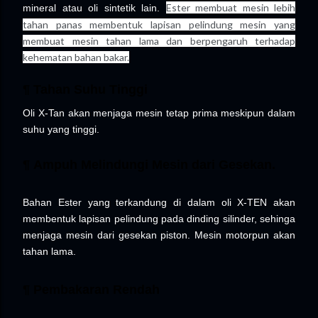
Ester
membuat mesin lebih
mineral atau oli sintetik lain.
tahan panas membentuk lapisan pelindung mesin yang
membuat mesin tahan lama dan berpengaruh terhadap
kehematan bahan bakar.
¶ Tahan Suhu Tinggi
Oli X-Tan akan menjaga mesin tetap prima meskipun dalam
suhu yang tinggi.
¶ Ampuh Melindungi Mesin dari Gesekan.
Bahan Ester yang terkandung di dalam oli X-TEN akan
membentuk lapisan pelindung pada dinding silinder, sehinga
menjaga mesin dari gesekan piston. Mesin motorpun akan
tahan lama.
¶ Pembakaran Rendah