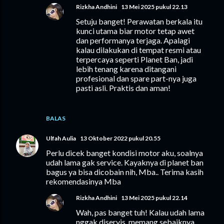
Rizkha Andhini
13 Mei 2025 pukul 22.13
Setuju banget! Perawatan berkala itu
kunci utama biar motor tetap awet
dan performanya terjaga. Apalagi
kalau dilakukan di tempat resmi atau
terpercaya seperti Planet Ban, jadi
lebih tenang karena ditangani
profesional dan spare part-nya juga
pasti asli. Praktis dan aman!
BALAS
Ulfah Aulia
13 Oktober 2022 pukul 20.55
Perlu dicek banget kondisi motor aku, soalnya
udah lama gak service. Kayaknya di planet ban
bagus ya bisa dicobain nih, Mba.. Terima kasih
rekomendasinya Mba
Rizkha Andhini
13 Mei 2025 pukul 22.14
Wah, pas banget tuh! Kalau udah lama
nggak diservis, memang sebaiknya