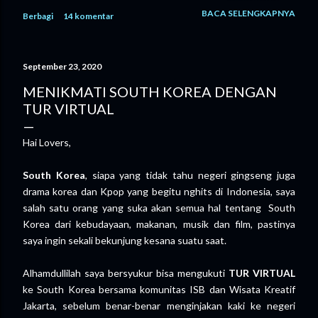
tengah persimpangan tanpa petunjuk yang jelas. Sebagai
BACA SELENGKAPNYA
Berbagi
14 komentar
orang tua, tentu kami ingin yang terbaik. Dalam pikiran kami,
kuliah adalah jalan “ Aman ”. Dengan pendidikan yang tinggi,
peluang kerja dianggap lebih terbuka, masa depan terlihat
September 23, 2020
lebih terarah. Namun kenyataannya tidak seperti itu. Biaya
kuliah semakin tinggi. Bukan hanya uang masuk, tapi juga
MENIKMATI SOUTH KOREA DENGAN
biaya hidup, buku, hingga kebutuhan sehari-hari. Semua itu
TUR VIRTUAL
membutuhkan perencanaan yang matang, bahkan sering kali
harus disertai pengorbanan yang besar. Di sisi lain, ada suara
Hai Lovers,
yang tidak kalah penting, suara anak kami sendiri. Ia memiliki
mimpi yang berbeda. Anak kami sejak awal memiliki keinginan
South Korea
, siapa yang tidak tahu negeri gingseng juga
yang...
drama korea dan Kpop yang begitu nghits di Indonesia, saya
salah satu orang yang suka akan semua hal tentang South
Korea dari kebudayaan, makanan, musik dan film, pastinya
saya ingin sekali bekunjung kesana suatu saat.
Alhamdullilah saya bersyukur bisa mengukuti
TUR VIRTUAL
ke South Korea bersama komunitas ISB dan Wisata Kreatif
Jakarta, sebelum benar-benar menginjakan kaki ke negeri