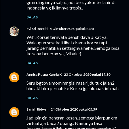
gmn dinginnya salju.. jadi bersyukur terlahir di
indonesia yg iklimnya tropis..
BALAS
Evi Sri Rezeki
4 Oktober 2020 pukul 20.25
Wih, Korsel ternyata penuh daya pikat ya.
Walaupun sesekali lihat drama korea tapi
jarang perhatikan settingnya hehe. Semoga bisa
ke sana beneran ya, Mbak :)
BALAS
Annisa Puspa Kurnia K
23 Oktober 2020 pukul 17.30
Seru bgtbya mom mngisi rasa rijdu tuk jalan2
hhu aki blm pernah ke Korea jg sukaaak ini mah
BALAS
Sariah Ridwan
24 Oktober 2020 pukul 05.59
Jadi pingin beneran kesan..semoga biarpun cm
virtual aja baca2 doang.. Nantinya bisa
kesana..InsyaAllah.. penasaran sama gembok2