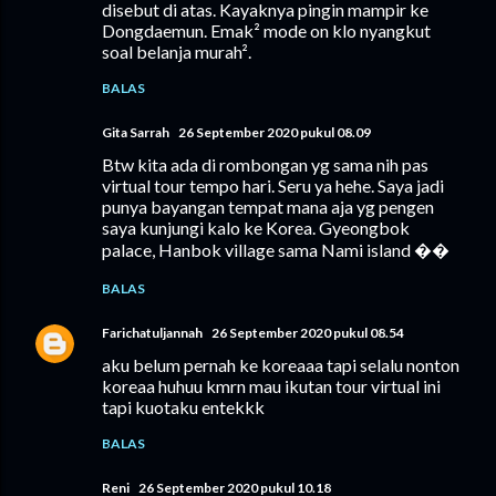
disebut di atas. Kayaknya pingin mampir ke
Dongdaemun. Emak² mode on klo nyangkut
soal belanja murah².
BALAS
Gita Sarrah
26 September 2020 pukul 08.09
Btw kita ada di rombongan yg sama nih pas
virtual tour tempo hari. Seru ya hehe. Saya jadi
punya bayangan tempat mana aja yg pengen
saya kunjungi kalo ke Korea. Gyeongbok
palace, Hanbok village sama Nami island ��
BALAS
Farichatuljannah
26 September 2020 pukul 08.54
aku belum pernah ke koreaaa tapi selalu nonton
koreaa huhuu kmrn mau ikutan tour virtual ini
tapi kuotaku entekkk
BALAS
Reni
26 September 2020 pukul 10.18