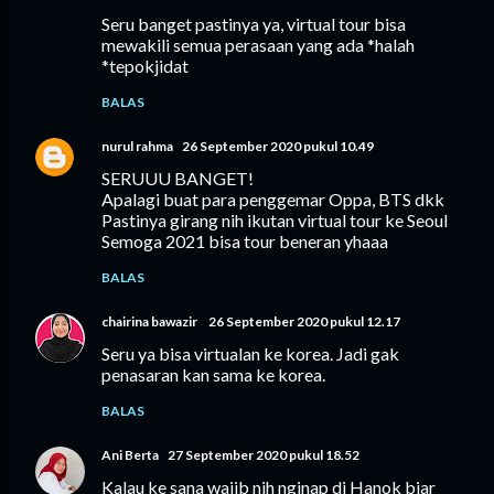
Seru banget pastinya ya, virtual tour bisa
mewakili semua perasaan yang ada *halah
*tepokjidat
BALAS
nurul rahma
26 September 2020 pukul 10.49
SERUUU BANGET!
Apalagi buat para penggemar Oppa, BTS dkk
Pastinya girang nih ikutan virtual tour ke Seoul
Semoga 2021 bisa tour beneran yhaaa
BALAS
chairina bawazir
26 September 2020 pukul 12.17
Seru ya bisa virtualan ke korea. Jadi gak
penasaran kan sama ke korea.
BALAS
Ani Berta
27 September 2020 pukul 18.52
Kalau ke sana wajib nih nginap di Hanok biar