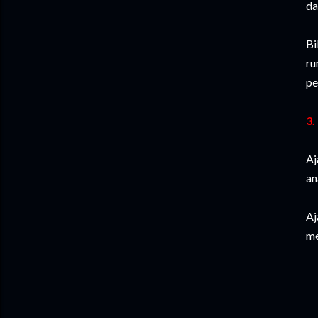
da
Bi
ru
pe
3.
Aj
an
Aj
me