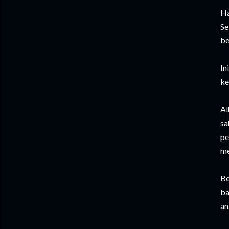
Ha
Se
be
In
ke
Al
sa
pe
me
Be
ba
an