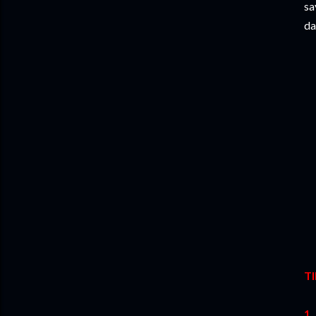
sa
da
T
1.