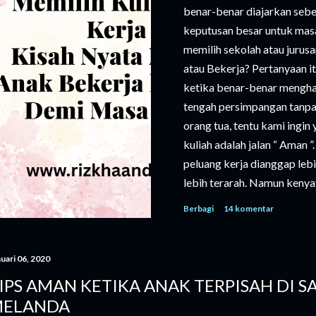
benar-benar diajarkan seb
keputusan besar untuk mas
memilih sekolah atau jurusa
atau Bekerja? Pertanyaan i
ketika benar-benar menghada
tengah persimpangan tanpa 
orang tua, tentu kami ingin
kuliah adalah jalan “ Aman 
peluang kerja dianggap lebi
lebih terarah. Namun kenyat
kuliah semakin tinggi. Buka
Berbagi
14 komentar
biaya hidup, buku, hingga k
membutuhkan perencanaan y
harus disertai pengorbanan y
uari 06, 2020
yang tidak kalah penting, su
IPS AMAN KETIKA ANAK TERPISAH DI S
mimpi yang berbeda. Anak k
ELANDA
yang...