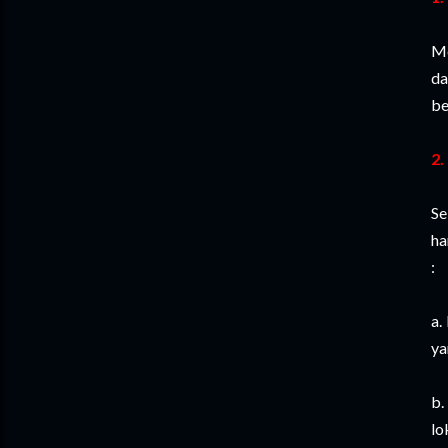
Me
da
be
2.
Se
ha
:
a.
ya
b.
lo