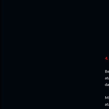
4.
Be
at
da
Me
at