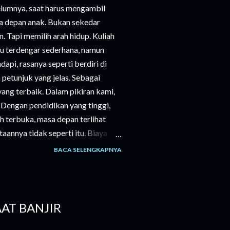
elumnya, saat harus mengambil
a depan anak. Bukan sekedar
n. Tapi memilih arah hidup. Kuliah
tu terdengar sederhana, namun
pi, rasanya seperti berdiri di
petunjuk yang jelas. Sebagai
 yang terbaik. Dalam pikiran kami,
”. Dengan pendidikan yang tinggi,
h terbuka, masa depan terlihat
aannya tidak seperti itu. Biaya
n hanya uang masuk, tapi juga
BACA SELENGKAPNYA
ebutuhan sehari-hari. Semua itu
ang matang, bahkan sering kali
ang besar. Di sisi lain, ada suara
ara anak kami sendiri. Ia memiliki
AAT BANJIR
ami sejak awal memiliki keinginan