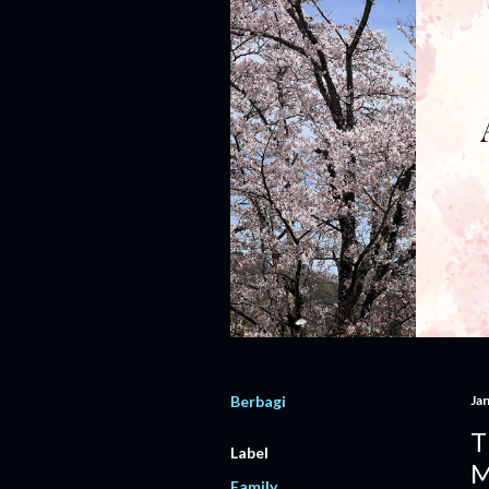
Berbagi
Jan
T
Label
M
Family