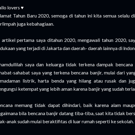
llo lovers ♥️
lamat Tahun Baru 2020, semoga di tahun ini kita semua selalu di
rlimpah juga kebahagiaan.
i artikel pertama saya ditahun 2020, mengawali tahun 2020, s
dukaan yang terjadi di Jakarta dan daerah- daerah lainnya di lndone
hamdullilah saya dan keluarga tidak terkena dampak bencana b
habat-sahabat saya yang terkena bencana banjir, mulai dari yan
madaman listrik, harta benda yang hilang atau rusak dan j
ngungsi ketempat yang lebih aman karena banjir yang sudah terla
ncana memang tidak dapat dihindari, baik karena alam maupun
gaimana bila bencana banjir datang tiba-tiba, saat kita tidak bers
ak-anak sudah mulai beraktifitas di luar rumah seperti ke sekolah.