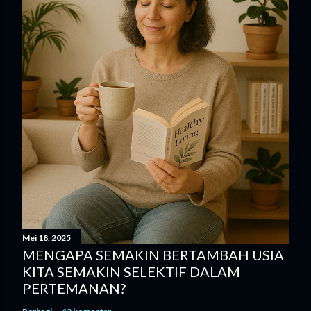
n
t
a
r
Mei 18, 2025
MENGAPA SEMAKIN BERTAMBAH USIA
KITA SEMAKIN SELEKTIF DALAM
PERTEMANAN?