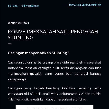
tengah persimpangan tanpa petunjuk yang jelas. Sebagai
BACA SELENGKAPNYA
Berbagi
14 komentar
orang tua, tentu kami ingin yang terbaik. Dalam pikiran kami,
kuliah adalah jalan “ Aman ”. Dengan pendidikan yang tinggi,
peluang kerja dianggap lebih terbuka, masa depan terlihat
Januari 07, 2021
lebih terarah. Namun kenyataannya tidak seperti itu. Biaya
kuliah semakin tinggi. Bukan hanya uang masuk, tapi juga
KONVERMEX SALAH SATU PENCEGAH
biaya hidup, buku, hingga kebutuhan sehari-hari. Semua itu
STUNTING
membutuhkan perencanaan yang matang, bahkan sering kali
harus disertai pengorbanan yang besar. Di sisi lain, ada suara
yang tidak kalah penting, suara anak kami sendiri. Ia memiliki
Cacingan menyebabkan Stunting ?
mimpi yang berbeda. Anak kami sejak awal memiliki keinginan
Cacingan bukan hal baru yang biasa didengar oleh masyarakat
yang...
Indonesia, masalah cacingan sulit sekali dihilangkan dan bisa
menimbulkan masalah yang serius bagi generasi bangsa
kedepannya.
Cacingan yang terjadi berulang kali bisa berujung pada
gangguan gizi si kecil, anak yang kekurangan gizi dan nutrisi
inilah yang dikhawatirkan dapat mengalami stunting.