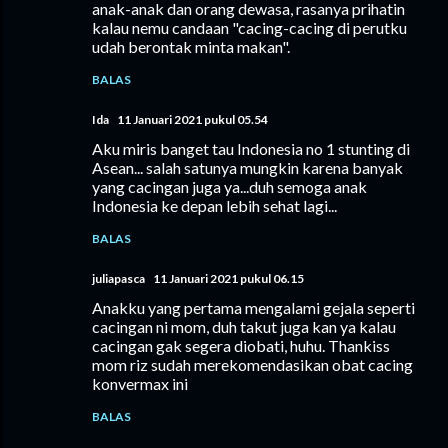
anak-anak dan orang dewasa, rasanya prihatin
kalau nemu candaan "cacing-cacing di perutku
udah berontak minta makan".
BALAS
Ida
11 Januari 2021 pukul 05.54
Aku miris banget tau Indonesia no 1 stunting di
Asean... salah satunya mungkin karena banyak
yang cacingan juga ya...duh semoga anak
Indonesia ke depan lebih sehat lagi...
BALAS
juliapasca
11 Januari 2021 pukul 06.15
Anakku yang pertama mengalami gejala seperti
cacingan ni mom, duh takut juga kan ya kalau
cacingan gak segera diobati, huhu. Thankiss
mom riz sudah merekomendasikan obat cacing
konvermax ini
BALAS