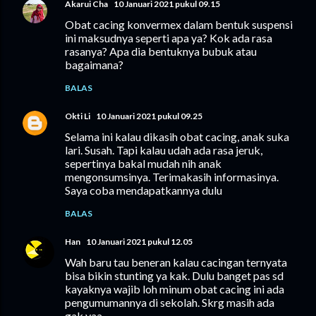
Akarui Cha
10 Januari 2021 pukul 09.15
Obat cacing konvermex dalam bentuk suspensi
ini maksudnya seperti apa ya? Kok ada rasa
rasanya? Apa dia bentuknya bubuk atau
bagaimana?
BALAS
Okti Li
10 Januari 2021 pukul 09.25
Selama ini kalau dikasih obat cacing, anak suka
lari. Susah. Tapi kalau udah ada rasa jeruk,
sepertinya bakal mudah nih anak
mengonsumsinya. Terimakasih informasinya.
Saya coba mendapatkannya dulu
BALAS
Han
10 Januari 2021 pukul 12.05
Wah baru tau beneran kalau cacingan ternyata
bisa bikin stunting ya kak. Dulu banget pas sd
kayaknya wajib loh minum obat cacing ini ada
pengumumannya di sekolah. Skrg masih ada
gak yaa