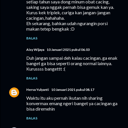
setiap tahun saya dong minum obat cacing,
saking saya nggak pernah bisa gemuk kan ya.
Kurus kek triplek, curiga kan jangan-jangan
cacingan, hahahaha.
Eh sekarang, bahkan udah ngurangin porsi
makan tetep bengkak :D
BALAS
Aisy Wijaya
10 Januari 2021 pukul 06.03
Duh jangan sampai deh kalau cacingan, ga enak
banget ga bisa seperti orang normal lainnya.
Kurussss bangettt :(
BALAS
Herva Yulyanti
10 Januari 2021 pukul 08.17
Waktu itu aku pernah ikutan nih sharing
konvermax emang ngeri banget ya cacingan ga
bisa diremehin
BALAS