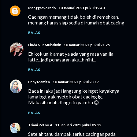
Manggaavocado
10 Januari 2021 pukul 19.40
Cacingan memang tidak boleh di remehkan,
memang harus siap sedia di rumah obat cacing
BALAS
Linda Nur Muhaimin
10 Januari 2021 pukul 21.25
Eh kok unik amat ya ada yang rasa vanilla
latte...jadi penasaran aku...hihihi...
BALAS
Enny Mamito
10 Januari 2021 pukul 23.17
Baca ini aku jadi langsung keinget kayaknya
lama bgt gak nyetok obat cacing lg.
Makasih udah diingetin ya mba 😊
BALAS
Triani Retno A
11 Januari 2021 pukul 05.12
Setelah tahu dampak serius cacingan pada