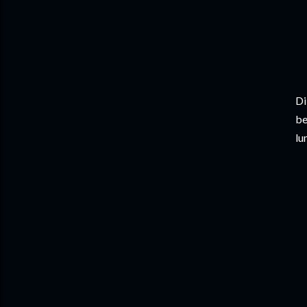
Di
be
lu