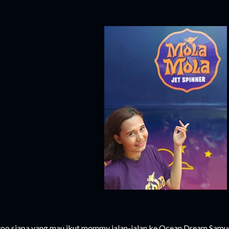
oo siapa yang mau ikut mommy jalan-jalan ke Ocean Dream Samu