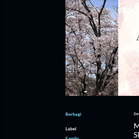
Berbagi
De
M
Label
S
Family