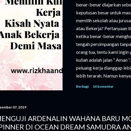
benar-benar diajarkan seb
keputusan besar untuk mas
memilih sekolah atau jurusa
atau Bekerja? Pertanyaan i
ketika benar-benar menghada
tengah persimpangan tanpa 
orang tua, tentu kami ingin
kuliah adalah jalan “ Aman 
peluang kerja dianggap lebi
lebih terarah. Namun kenyat
kuliah semakin tinggi. Buka
Berbagi
14 komentar
biaya hidup, buku, hingga k
membutuhkan perencanaan y
harus disertai pengorbanan y
sember 07, 2019
yang tidak kalah penting, su
ENGUJI ARDENALIN WAHANA BARU MO
mimpi yang berbeda. Anak k
PINNER DI OCEAN DREAM SAMUDRA A
yang...