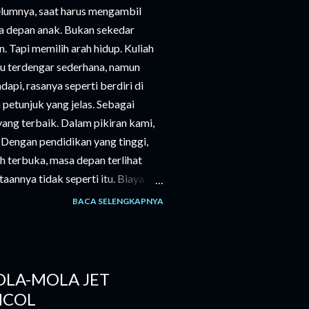
elumnya, saat harus mengambil
a depan anak. Bukan sekedar
n. Tapi memilih arah hidup. Kuliah
tu terdengar sederhana, namun
pi, rasanya seperti berdiri di
petunjuk yang jelas. Sebagai
 yang terbaik. Dalam pikiran kami,
”. Dengan pendidikan yang tinggi,
h terbuka, masa depan terlihat
aannya tidak seperti itu. Biaya
n hanya uang masuk, tapi juga
BACA SELENGKAPNYA
ebutuhan sehari-hari. Semua itu
ang matang, bahkan sering kali
ang besar. Di sisi lain, ada suara
ara anak kami sendiri. Ia memiliki
LA-MOLA JET
ami sejak awal memiliki keinginan
NCOL