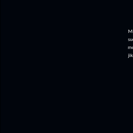
Mo
su
mo
ji