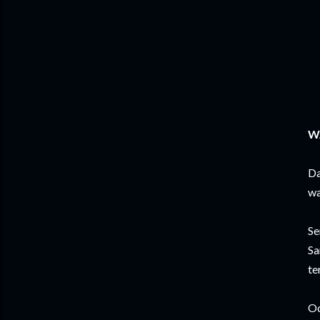
W
Da
wa
Se
Sa
te
Oc