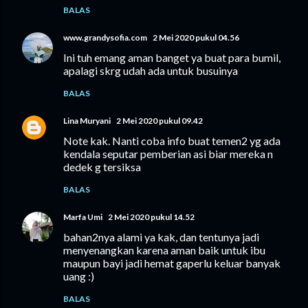
BALAS
www.grandysofia.com
2 Mei 2020 pukul 04.56
Ini tuh emang aman banget ya buat para bumil,
apalagi skrg udah ada untuk busuinya
BALAS
Lina Muryani
2 Mei 2020 pukul 09.42
Note kak. Nanti coba info buat temen2 yg ada
kendala seputar pemberian asi biar mereka n
dedek g tersiksa
BALAS
Marfa Umi
2 Mei 2020 pukul 14.52
bahan2nya alami ya kak, dan tentunya jadi
menyenangkan karena aman baik untuk ibu
maupun bayi jadi hemat gaperlu keluar banyak
uang :)
BALAS