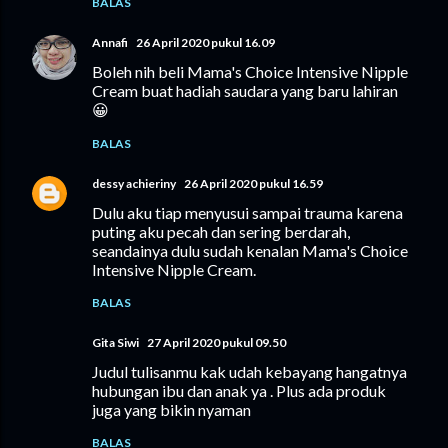
BALAS
Annafi
26 April 2020 pukul 16.09
Boleh nih beli Mama's Choice Intensive Nipple
Cream buat hadiah saudara yang baru lahiran
😀
BALAS
dessy achieriny
26 April 2020 pukul 16.59
Dulu aku tiap menyusui sampai trauma karena
puting aku pecah dan sering berdarah,
seandainya dulu sudah kenalan Mama's Choice
Intensive Nipple Cream.
BALAS
Gita Siwi
27 April 2020 pukul 09.50
Judul tulisanmu kak udah kebayang hangatnya
hubungan ibu dan anak ya . Plus ada produk
juga yang bikin nyaman
BALAS