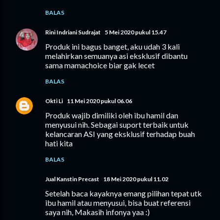
BALAS
Rini Indriani Sudrajat
5 Mei 2020 pukul 15.47
Produk ini bagus banget, aku udah 3 kali
melahirkan semuanya asi eksklusif dibantu
sama mamachoice biar gak lecet
BALAS
Okti Li
11 Mei 2020 pukul 06.06
Produk wajib dimiliki oleh ibu hamil dan
menyusui nih. Sebagai suport terbaik untuk
kelancaran ASI yang eksklusif terhadap buah
hati kita
BALAS
Jual Kanstin Precast
18 Mei 2020 pukul 11.02
Setelah baca kayaknya emang pilihan tepat utk
ibu hamil atau menyusui, bisa buat referensi
saya nih, Makasih infonya yaa :)