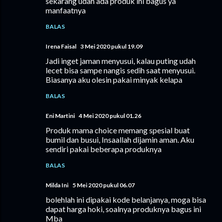
sekarang udah ada produk ini bagus ya
manfaatnya
BALAS
Irena Faisal
3 Mei 2020 pukul 19.09
Jadi inget jaman menyusui, kalau puting udah
lecet bisa sampe nangis sedih saat menyusui.
Biasanya aku olesin pakai minyak kelapa
BALAS
Eni Martini
4 Mei 2020 pukul 01.26
Produk mama choice memang spesial buat
bumil dan busui, Insaallah dijamin aman. Aku
sendiri pakai beberapa produknya
BALAS
Milda Ini
5 Mei 2020 pukul 06.07
bolehlah ini dipakai kode belanjanya, moga bisa
dapat harga hoki, soalnya produknya bagus ini
Mba