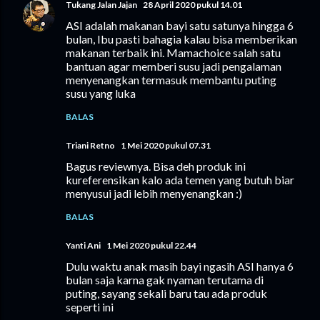
Tukang Jalan Jajan
28 April 2020 pukul 14.01
ASI adalah makanan bayi satu satunya hingga 6
bulan, Ibu pasti bahagia kalau bisa memberikan
makanan terbaik ini. Mamachoice salah satu
bantuan agar memberi susu jadi pengalaman
menyenangkan termasuk membantu puting
susu yang luka
BALAS
Triani Retno
1 Mei 2020 pukul 07.31
Bagus reviewnya. Bisa deh produk ini
kureferensikan kalo ada temen yang butuh biar
menyusui jadi lebih menyenangkan :)
BALAS
Yanti Ani
1 Mei 2020 pukul 22.44
Dulu waktu anak masih bayi ngasih ASI hanya 6
bulan saja karna gak nyaman terutama di
puting, sayang sekali baru tau ada produk
seperti ini