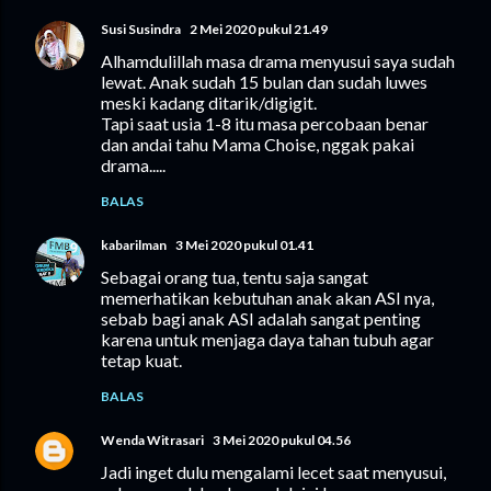
Susi Susindra
2 Mei 2020 pukul 21.49
Alhamdulillah masa drama menyusui saya sudah
lewat. Anak sudah 15 bulan dan sudah luwes
meski kadang ditarik/digigit.
Tapi saat usia 1-8 itu masa percobaan benar
dan andai tahu Mama Choise, nggak pakai
drama.....
BALAS
kabarilman
3 Mei 2020 pukul 01.41
Sebagai orang tua, tentu saja sangat
memerhatikan kebutuhan anak akan ASI nya,
sebab bagi anak ASI adalah sangat penting
karena untuk menjaga daya tahan tubuh agar
tetap kuat.
BALAS
Wenda Witrasari
3 Mei 2020 pukul 04.56
Jadi inget dulu mengalami lecet saat menyusui,